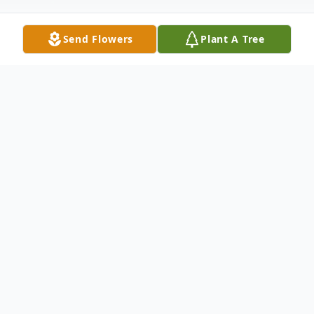
Send Flowers
Plant A Tree
Obituary
Con profunda tristeza, pero confiando en
las promesas de vida eterna, despedimos a
Carmen Mejido Mesa, nacida el 4 de
Agosto de 1951, en Sagua la Grande,